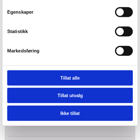
Egenskaper
STYLING
Statistikk
STYLING KORT
550,-
Markedsføring
Tillat alle
STYLING SKULDERLANGT
605,-
Tillat utvalg
STYLING LANGT
Ikke tillat
745,-