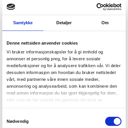
STRIPER HELE HODET +
2300,-
LENGDENE
Samtykke
Detaljer
Om
STRIPER HALVE HODE
1650,-
ETTERVEKST
Denne nettsiden anvender cookies
Vi bruker informasjonskapsler for å gi innhold og
annonser et personlig preg, for å levere sosiale
mediefunksjoner og for å analysere trafikken vår. Vi deler
STRIPER HALVE HODET +
1890,-
dessuten informasjon om hvordan du bruker nettstedet
LENGDENE
vårt, med partnerne våre innen sosiale medier,
annonsering og analysearbeid, som kan kombinere den
med annen informasjon du har gjort tilgjengelig for dem,
SHIMRING
590,-
eller som de har samlet inn gjennom din bruk av
tjenestene deres.
Solblekene tupper, kort hår
Samtykkevalg
Nødvendig