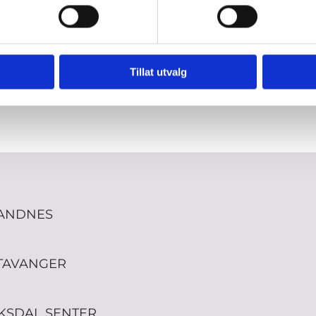
m ipsum dolor sit amet,
Lorem ipsum dolor sit 
sectetur adipiscing elit.
consectetur adipiscing e
Tillat utvalg
ANDNES
TAVANGER
KSDAL SENTER