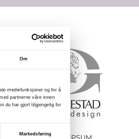
Om
iale mediefunksjoner og for å
 med partnerne våre innen
u har gjort tilgjengelig for
Markedsføring
M
LOREM IPSUM