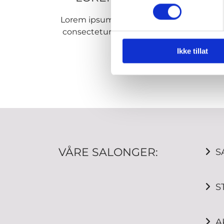
Lorem ipsum dolor sit amet,
Lore
consectetur adipiscing elit.
con
Ikke tillat
VÅRE SALONGER:
S

S

A
