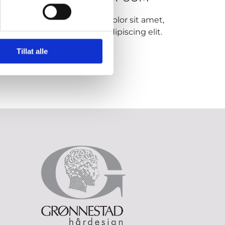
amet,
Lorem ipsum dolor sit amet,
lit.
consectetur adipiscing elit.
Tillat alle